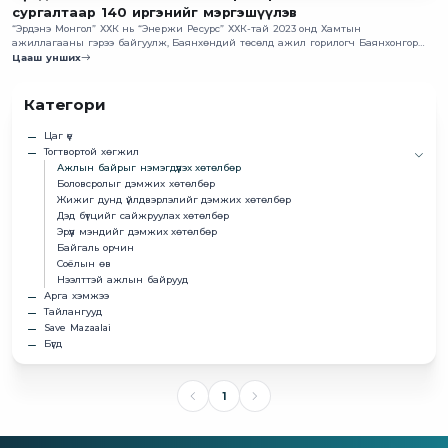
сургалтаар 140 иргэнийг мэргэшүүлэв
“Эрдэнэ Монгол” ХХК нь “Энержи Ресурс” ХХК-тай 2023 онд Хамтын
ажиллагааны гэрээ байгуулж, Баянхөндий төсөлд ажил горилогч Баянхонгор
аймгийн харьяат иргэдийг Өмнөговь аймгийн Цогтцэций сумд байрлах Ухаа
Цааш унших
худаг уурхайн кемпэд байрлуулж ХММО-ын мэргэжил олгох сургалтад үе
шаттайгаар хамруулах ажлыг эхлүүлээд байна.
Категори
Цаг үе
Тогтвортой хөгжил
Ажлын байрыг нэмэгдүүлэх хөтөлбөр
Боловсролыг дэмжих хөтөлбөр
Жижиг дунд үйлдвэрлэлийг дэмжих хөтөлбөр
Дэд бүтцийг сайжруулах хөтөлбөр
Эрүүл мэндийг дэмжих хөтөлбөр
Байгаль орчин
Соёлын өв
Нээлттэй ажлын байрууд
Арга хэмжээ
Тайлангууд
Save Mazaalai
Бүгд
1