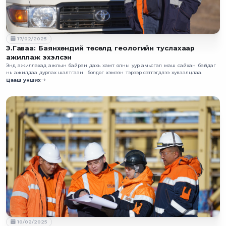
17/02/2025
Э.Гаваа: Баянхөндий төсөлд геологийн туслахаар
ажиллаж эхэлсэн
Энд ажиллахад ажлын байран дахь хамт олны уур амьсгал маш сайхан байдаг
нь ажилдаа дурлах шалтгаан болдог хэмээн тэрээр сэтгэгдлээ хуваалцлаа.
Цааш унших
10/02/2025