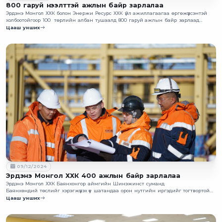
800 гаруй нээлттэй ажлын байр зарлалаа
Эрдэнэ Монгол ХХК болон Энержи Ресурс ХХК үйл ажиллагаагаа өргөжүүлсэнтэй
холбоотойгоор 100 төрлийн албан тушаалд 800 гаруй ажлын байр зарлаад
байна.
Цааш унших
09/12/2024
Эрдэнэ Монгол ХХК 400 ажлын байр зарлалаа
Эрдэнэ Монгол ХХК Баянхонгор аймгийн Шинэжинст суманд
Баянхөндий төслийг хэрэгжүүлэх үе шатандаа орон нутгийн иргэдийг тогтвортой
ажлын байраар хангах бодлого баримталж буй.
Цааш унших