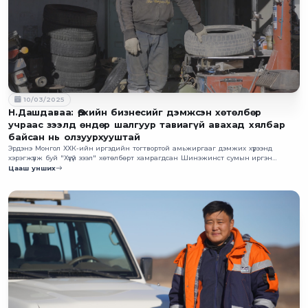
10/03/2025
Н.Дашдаваа: Өрхийн бизнесийг дэмжсэн хөтөлбөр
учраас зээлд өндөр шалгуур тавиагүй авахад хялбар
байсан нь олзуурхууштай
Эрдэнэ Монгол ХХК-ийн иргэдийн тогтвортой амьжиргааг дэмжих хүрээнд
хэрэгжүүлж буй "Хүүгүй зээл" хөтөлбөрт хамрагдсан Шинэжинст сумын иргэн
Н.Дашдаваа хөтөлбөрийн талаарх сэтгэгдлээ хуваалцлаа.
Цааш унших