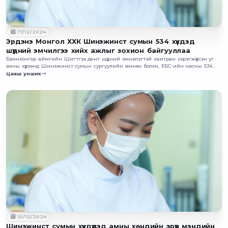
17/12/2024
Эрдэнэ Монгол ХХК Шинэжинст сумын 534 хүүхдэд
шүдний эмчилгээ хийх ажлыг зохион байгууллаа
Баянхонгор аймгийн Шигтгээ дент шүдний эмнэлэгтэй хамтран хэрэгжүүлсэн уг
аяны хүрээнд Шинэжинст сумын сургуулийн өмнөх болон, ЕБС-ийн насны 534
хүүхдэд амны хөндийн оношилгоо эмчилгээ, урьдчилан сэргийлэх үзлэгийг хийсэн
Цааш унших
бөгөөд давтан үзлэг, эмчилгээг давхардсан тоогоор 628 хүүхдэд хийсэн байна.
10/12/2024
Шинэжинст сумын хүүхдүүдэд амны хөндийн эрүүл мэндийн