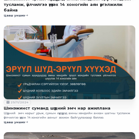
тусламж, үйлчилгээ үзүүлэх 14 хоногийн аян үргэлжилж
байна
Цааш унших
29/11/2024
Шинэжинст суманд шүдний эмч нар ажиллана
Шүдний эмч нарыг урьж, сумын хүүхдүүдэд амны хөндийн анхан шатны тусламж
үйлчилгээ үзүүлэх 14 хоногийн аяныг зохион байгуулахаар боллоо.
Цааш унших