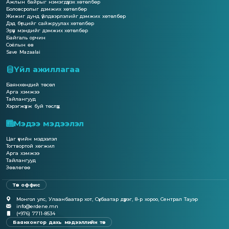
Ажлын байрыг нэмэгдүүлэх хөтөлбөр
Боловсролыг дэмжих хөтөлбөр
Жижиг дунд үйлдвэрлэлийг дэмжих хөтөлбөр
Дэд бүтцийг сайжруулах хөтөлбөр
Эрүүл мэндийг дэмжих хөтөлбөр
Байгаль орчин
Соёлын өв
Save Mazaalai
Үйл ажиллагаа
Баянхөндий төсөл
Арга хэмжээ
Тайлангууд
Хэрэгжүүлж буй төслүүд
Мэдээ мэдээлэл
Цаг үеийн мэдээлэл
Тогтвортой хөгжил
Арга хэмжээ
Тайлангууд
Зөвлөгөө
Төв оффис
Монгол улс, Улаанбаатар хот, Сүхбаатар дүүрэг, 8-р хороо, Сентрал Тауэр
info@erdene.mn
(+976) 7711-8534
Баянхонгор дахь мэдээллийн төв