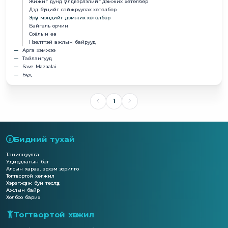
Жижиг дунд үйлдвэрлэлийг дэмжих хөтөлбөр
Дэд бүтцийг сайжруулах хөтөлбөр
Эрүүл мэндийг дэмжих хөтөлбөр
Байгаль орчин
Соёлын өв
Нээлттэй ажлын байрууд
Арга хэмжээ
Тайлангууд
Save Mazaalai
Бүгд
1
Бидний тухай
Танилцуулга
Удирдлагын баг
Алсын хараа, эрхэм зорилго
Тогтвортой хөгжил
Хэрэгжүүлж буй төслүүд
Ажлын байр
Холбоо барих
Тогтвортой хөгжил