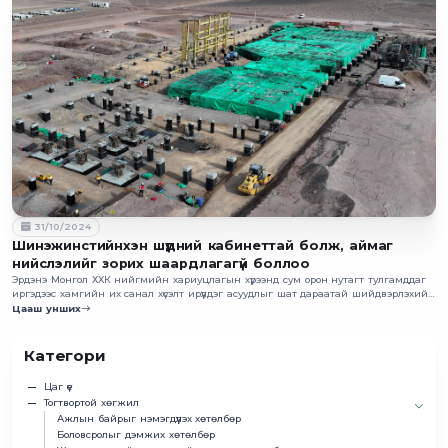
31/10/2024
Шинэжинстийнхэн шүдний кабинеттай болж, аймаг
нийслэлийг зорих шаардлагагүй боллоо
Эрдэнэ Монгол ХХК нийгмийн хариуцлагын хүрээнд сум орон нутагт тулгамддаг
иргэдээс хамгийн их санал хүсэлт ирүүлдэг асуудлыг шат дараатай шийдвэрлэхийг
зорьдог.
Цааш унших
Категори
Цаг үе
Тогтвортой хөгжил
Ажлын байрыг нэмэгдүүлэх хөтөлбөр
Боловсролыг дэмжих хөтөлбөр