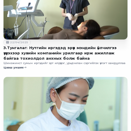
22/04/2025
З.Тунгалаг: Нутгийн иргэдэд эрүүл мэндийн үйлчилгээ
үзүүлэхээр хувийн компанийн урилгаар ирж ажиллаж
байгаа тохиолдол анхных болж байна
Шинэжинст сумын иргэдийг эрт илрүүлэг, урьдчилан сэргийлэх үзлэгт хамрууллаа
Цааш унших