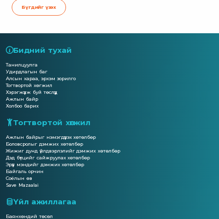
Бүгдийг үзэх
Бидний тухай
Танилцуулга
Удирдлагын баг
Алсын хараа, эрхэм зорилго
Тогтвортой хөгжил
Хэрэгжүүлж буй төслүүд
Ажлын байр
Холбоо барих
Тогтвортой хөгжил
Ажлын байрыг нэмэгдүүлэх хөтөлбөр
Боловсролыг дэмжих хөтөлбөр
Жижиг дунд үйлдвэрлэлийг дэмжих хөтөлбөр
Дэд бүтцийг сайжруулах хөтөлбөр
Эрүүл мэндийг дэмжих хөтөлбөр
Байгаль орчин
Соёлын өв
Save Mazaalai
Үйл ажиллагаа
Баянхөндий төсөл