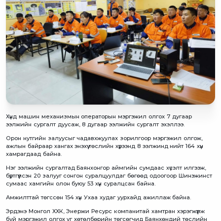
Хүнд машин механизмын операторын мэргэжил олгох 7 дугаар
ээлжийн сургалт дуусаж, 8 дугаар ээлжийн сургалт эхэллээ.
Орон нутгийн залуусыг чадавхжуулах зорилгоор мэргэжил олгож,
ажлын байраар хангах энэхүү төслийн хүрээнд 8 ээлжинд нийт 164 хүн
хамрагдаад байна.
Нэг ээлжийн сургалтад Баянхонгор аймгийн сумдаас хүсэлт илгээж,
бүртгүүлсэн 20 залууг сонгон суралцуулдаг бөгөөд одоогоор Шинэжинст
сумаас хамгийн олон буюу 53 хүн суралцсан байна.
Амжилттай төгссөн 154 хүн Ухаа худаг уурхайд ажиллаж байна.
Эрдэнэ Монгол ХХК, Энержи Ресурс компанитай хамтран хэрэгжүүлж
буй мэргэжил олгох уг хөтөлбөрийн төгсөгчид Баянхөндий төслийн