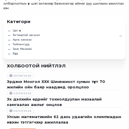
олборлолтын үе шат эхлэхээр Баянхонгор аймаг руу шилжин ажиллах
юм.
Категори
Цаг үе
Тогтвортой хөгжил
Арга хэмжээ
Тайлангууд
Save Mazaalai
Бүгд
ХОЛБООТОЙ НИЙТЛЭЛ
05/08/2026
Эрдэнэ Монгол ХХК Шинэжинст сумын түүхт 70
жилийн ойн баяр наадамд оролцлоо
22/04/2026
Эх дэлхийн өдрийг тохиолдуулан мазаалай
хамгаалах ажлыг онцлов
06/04/2026
Улсын математикийн 62 дахь удаагийн олимпиадын
ивээн тэтгэгчээр ажиллалаа