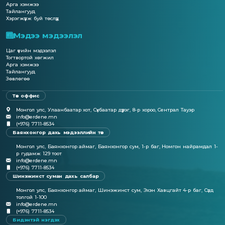
Арга хэмжээ
Тайлангууд
Хэрэгжүүлж буй төслүүд
Мэдээ мэдээлэл
Цаг үеийн мэдээлэл
Тогтвортой хөгжил
Арга хэмжээ
Тайлангууд
Зөвлөгөө
Төв оффис
Монгол улс, Улаанбаатар хот, Сүхбаатар дүүрэг, 8-р хороо, Сентрал Тауэр
info@erdene.mn
(+976) 7711-8534
Баянхонгор дахь мэдээллийн төв
Монгол улс, Баянхонгор аймаг, Баянхонгор сум, 1-р баг, Номгон найрамдал 1-
р гудамж 129 тоот
info@erdene.mn
(+976) 7711-8534
Шинэжинст суман дахь салбар
Монгол улс, Баянхонгор аймаг, Шинэжинст сум, Эхэн Хавцгайт 4-р баг, Сүлд
толгой 1-100
info@erdene.mn
(+976) 7711-8534
Бидэнтэй нэгдэх