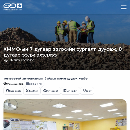
ХММО-ын 7 дугаар ээлжийн сургалт дуусаж, 8
дугаар ээлж эхэллээ
Мэдээ мэдээлэл
Нүүр
Тогтвортой хөгжил
Ажлын байрыг нэмэгдүүлэх хөтөлбөр
Уншсан
622
2024-11-13
Facebook
Twitter
Pinterest
Linkedin
Copy