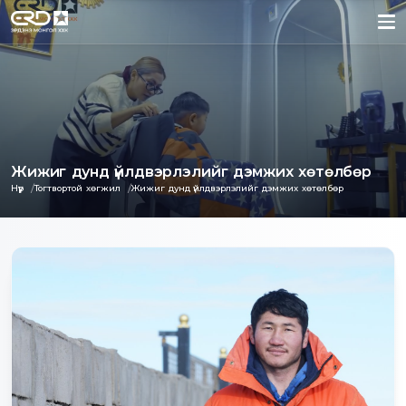
Жижиг дунд үйлдвэрлэлийг дэмжих хөтөлбөр
Нүүр
Тогтвортой хөгжил
Жижиг дунд үйлдвэрлэлийг дэмжих хөтөлбөр