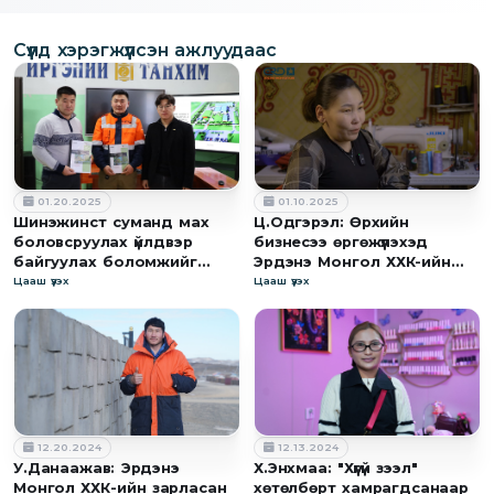
Сүүлд хэрэгжүүлсэн ажлуудаас
01.20.2025
01.10.2025
Шинэжинст суманд мах
Ц.Одгэрэл: Өрхийн
боловсруулах үйлдвэр
бизнесээ өргөжүүлэхэд
байгуулах боломжийг
Эрдэнэ Монгол ХХК-ийн
судалж ТЭЗҮ-ийг
"Хүүгүй зээл" хөтөлбөр том
Цааш үзэх
Цааш үзэх
боловлсрууллаа
дэмжлэг болсон
12.20.2024
12.13.2024
У.Данаажав: Эрдэнэ
Х.Энхмаа: "Хүүгүй зээл"
Монгол ХХК-ийн зарласан
хөтөлбөрт хамрагдсанаар