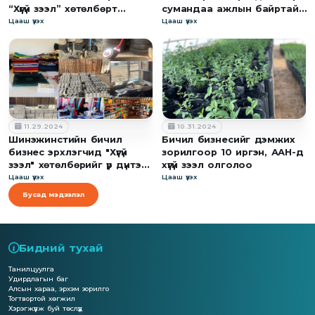
“Хүүгүй зээл” хөтөлбөрт
сумандаа ажлын байртай
хамрагдаж, үйлдвэрийнхээ
болж, гэр бүлтэйгээ хамт
Цааш үзэх
Цааш үзэх
хүчин чадлыг нэмэгдүүлж
амьдрах боломжтой
чадсан
болсон
11.29.2024
10.31.2024
Шинэжинстийн бичил
Бичил бизнесийг дэмжих
бизнес эрхлэгчид "Хүүгүй
зорилгоор 10 иргэн, ААН-д
зээл" хөтөлбөрийг үр дүнтэй
хүүгүй зээл олголоо
болсон хэмээн дүгнэв
Цааш үзэх
Цааш үзэх
Бусад мэдээлэл
Бидний тухай
Танилцуулга
Удирдлагын баг
Алсын хараа, эрхэм зорилго
Тогтвортой хөгжил
Хэрэгжүүлж буй төслүүд