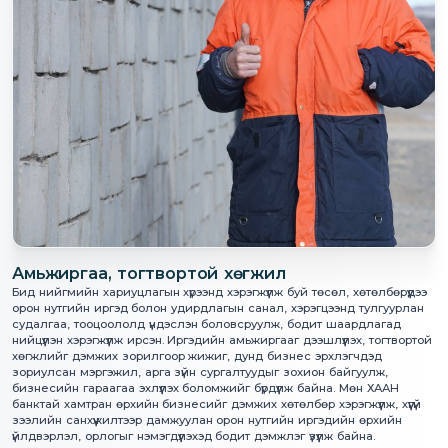
Амьжиргаа, тогтвортой хөгжил
Бид нийгмийн хариуцлагын хүрээнд хэрэгжүүлж буй төсөл, хөтөлбөрүүдээ
орон нутгийн иргэд болон удирдлагын санал, хэрэгцээнд тулгуурлан
судалгаа, тооцоололд үндэслэн боловсруулж, бодит шаардлагад
нийцүүлэн хэрэгжүүлж ирсэн. Иргэдийн амьжиргааг дээшлүүлэх, тогтвортой
хөгжлийг дэмжих зорилгоор жижиг, дунд бизнес эрхлэгчдэд
зориулсан мэргэжил, арга зүйн сургалтуудыг зохион байгуулж,
бизнесийн гараагаа эхлүүлэх боломжийг бүрдүүлж байна. Мөн ХААН
банктай хамтран өрхийн бизнесийг дэмжих хөтөлбөр хэрэгжүүлж, хүүгүй
зээлийн санхүүжилтээр дамжуулан орон нутгийн иргэдийн өрхийн
үйлдвэрлэл, орлогыг нэмэгдүүлэхэд бодит дэмжлэг үзүүлж байна.