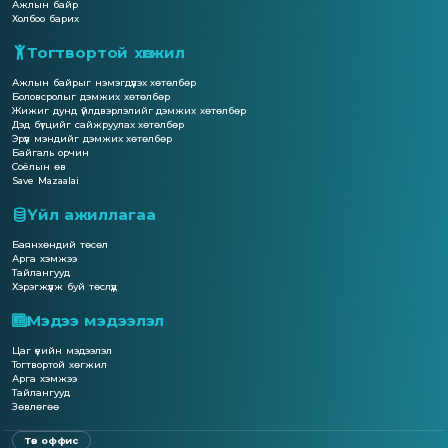
Ажлын байр
Холбоо барих
Тогтвортой хөгжил
Ажлын байрыг нэмэгдүүлэх хөтөлбөр
Боловсролыг дэмжих хөтөлбөр
Жижиг дунд үйлдвэрлэлийг дэмжих хөтөлбөр
Дэд бүтцийг сайжруулах хөтөлбөр
Эрүүл мэндийг дэмжих хөтөлбөр
Байгаль орчин
Соёлын өв
Save Mazaalai
Үйл ажиллагаа
Баянхөндий төсөл
Арга хэмжээ
Тайлангууд
Хэрэгжүүлж буй төслүүд
Мэдээ мэдээлэл
Цаг үеийн мэдээлэл
Тогтвортой хөгжил
Арга хэмжээ
Тайлангууд
Зөвлөгөө
Төв оффис