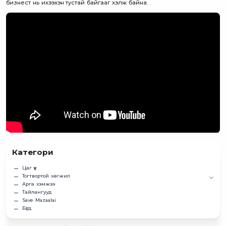
бизнест нь ихээхэн тустай байгааг хэлж байна.
Категори
Цаг үе
Тогтвортой хөгжил
Арга хэмжээ
Тайлангууд
Save Mazaalai
Бүгд