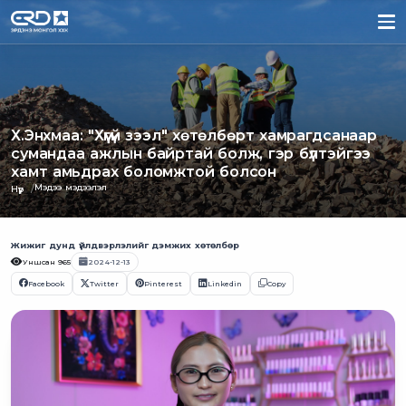
Х.Энхмаа: "Хүүгүй зээл" хөтөлбөрт хамрагдсанаар
сумандаа ажлын байртай болж, гэр бүлтэйгээ
хамт амьдрах боломжтой болсон
Мэдээ мэдээлэл
Нүүр
Жижиг дунд үйлдвэрлэлийг дэмжих хөтөлбөр
Уншсан
965
2024-12-13
Facebook
Twitter
Pinterest
Linkedin
Copy