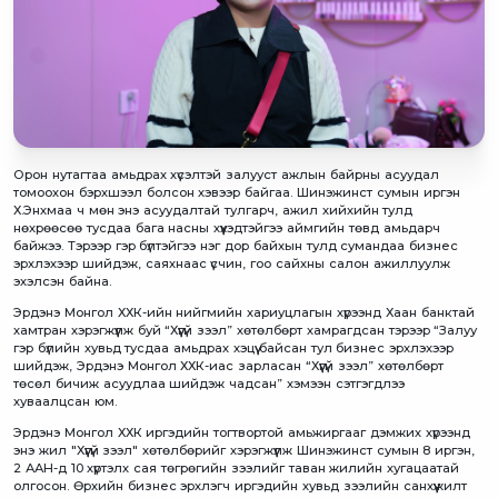
Орон нутагтаа амьдрах хүсэлтэй залууст ажлын байрны асуудал
томоохон бэрхшээл болсон хэвээр байгаа. Шинэжинст сумын иргэн
Х.Энхмаа ч мөн энэ асуудалтай тулгарч, ажил хийхийн тулд
нөхрөөсөө тусдаа бага насны хүүхэдтэйгээ аймгийн төвд амьдарч
байжээ. Тэрээр гэр бүлтэйгээ нэг дор байхын тулд сумандаа бизнес
эрхлэхээр шийдэж, саяхнаас үсчин, гоо сайхны салон ажиллуулж
эхэлсэн байна.
Эрдэнэ Монгол ХХК-ийн нийгмийн хариуцлагын хүрээнд Хаан банктай
хамтран хэрэгжүүлж буй “Хүүгүй зээл” хөтөлбөрт хамрагдсан тэрээр “Залуу
гэр бүлийн хувьд тусдаа амьдрах хэцүү байсан тул бизнес эрхлэхээр
шийдэж, Эрдэнэ Монгол ХХК-иас зарласан “Хүүгүй зээл” хөтөлбөрт
төсөл бичиж асуудлаа шийдэж чадсан” хэмээн сэтгэгдлээ
хуваалцсан юм.
Эрдэнэ Монгол ХХК иргэдийн тогтвортой амьжиргааг дэмжих хүрээнд
энэ жил "Хүүгүй зээл" хөтөлбөрийг хэрэгжүүлж Шинэжинст сумын 8 иргэн,
2 ААН-д 10 хүртэлх сая төгрөгийн зээлийг таван жилийн хугацаатай
олгосон. Өрхийн бизнес эрхлэгч иргэдийн хувьд зээлийн санхүүжилт