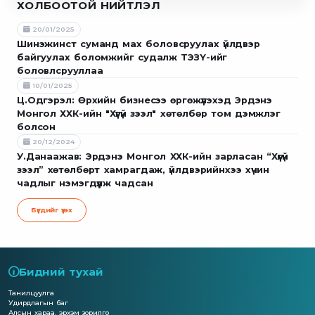
ХОЛБООТОЙ НИЙТЛЭЛ
20/01/2025
Шинэжинст суманд мах боловсруулах үйлдвэр
байгуулах боломжийг судалж ТЭЗҮ-ийг
боловлсрууллаа
10/01/2025
Ц.Одгэрэл: Өрхийн бизнесээ өргөжүүлэхэд Эрдэнэ
Монгол ХХК-ийн "Хүүгүй зээл" хөтөлбөр том дэмжлэг
болсон
20/12/2024
У.Данаажав: Эрдэнэ Монгол ХХК-ийн зарласан “Хүүгүй
зээл” хөтөлбөрт хамрагдаж, үйлдвэрийнхээ хүчин
чадлыг нэмэгдүүлж чадсан
Бүгдийг үзэх
Бидний тухай
Танилцуулга
Удирдлагын баг
Алсын хараа, эрхэм зорилго