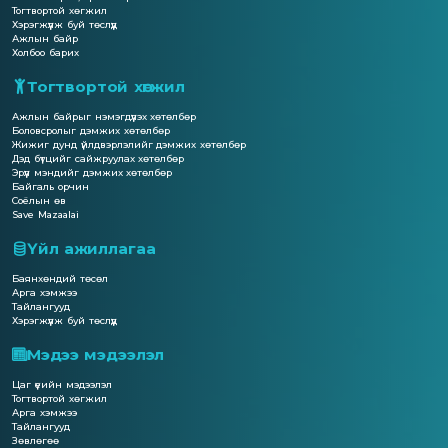
Тогтвортой хөгжил
Хэрэгжүүлж буй төслүүд
Ажлын байр
Холбоо барих
Тогтвортой хөгжил
Ажлын байрыг нэмэгдүүлэх хөтөлбөр
Боловсролыг дэмжих хөтөлбөр
Жижиг дунд үйлдвэрлэлийг дэмжих хөтөлбөр
Дэд бүтцийг сайжруулах хөтөлбөр
Эрүүл мэндийг дэмжих хөтөлбөр
Байгаль орчин
Соёлын өв
Save Mazaalai
Үйл ажиллагаа
Баянхөндий төсөл
Арга хэмжээ
Тайлангууд
Хэрэгжүүлж буй төслүүд
Мэдээ мэдээлэл
Цаг үеийн мэдээлэл
Тогтвортой хөгжил
Арга хэмжээ
Тайлангууд
Зөвлөгөө