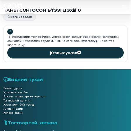
ТАНЫ СОНГОСОН БҮТЭЭГДЭХҮҮН 0
Сагс хоослох
Та бүтээгдэхүүний тоог өөрчлөх, устгах, эсвэл сагсыг бүрэн хоослох боломжтой.
Захиалгын мэдээллээ оруулахын өмнө сагс дахь бүтээгдэхүүнүүдийг сайтар
шалгана уу.
Үргэлжлүүлэх
Бидний тухай
Танилцуулга
Удирдлагын баг
Алсын хараа, эрхэм зорилго
Тогтвортой хөгжил
Хэрэгжүүлж буй төслүүд
Ажлын байр
Холбоо барих
Тогтвортой хөгжил