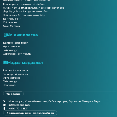
Ажлын байрыг нэмэгдүүлэх хөтөлбөр
Боловсролыг дэмжих хөтөлбөр
Жижиг дунд үйлдвэрлэлийг дэмжих хөтөлбөр
Дэд бүтцийг сайжруулах хөтөлбөр
Эрүүл мэндийг дэмжих хөтөлбөр
Байгаль орчин
Соёлын өв
Save Mazaalai
Үйл ажиллагаа
Баянхөндий төсөл
Арга хэмжээ
Тайлангууд
Хэрэгжүүлж буй төслүүд
Мэдээ мэдээлэл
Цаг үеийн мэдээлэл
Тогтвортой хөгжил
Арга хэмжээ
Тайлангууд
Зөвлөгөө
Төв оффис
Монгол улс, Улаанбаатар хот, Сүхбаатар дүүрэг, 8-р хороо, Сентрал Тауэр
info@erdene.mn
(+976) 7711-8534
Баянхонгор дахь мэдээллийн төв