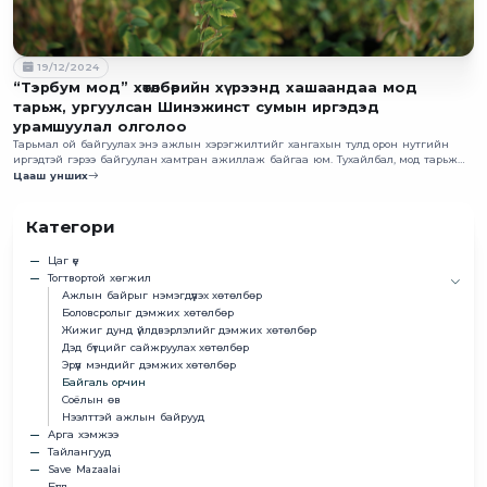
19/12/2024
“Тэрбум мод” хөтөлбөрийн хүрээнд хашаандаа мод
тарьж, ургуулсан Шинэжинст сумын иргэдэд
урамшуулал олголоо
Тарьмал ой байгуулах энэ ажлын хэрэгжилтийг хангахын тулд орон нутгийн
иргэдтэй гэрээ байгуулан хамтран ажиллаж байгаа юм. Тухайлбал, мод тарьж
ургуулсан иргэдэд урамшуулал олгох хөтөлбөрийг хэрэгжүүлж байна.Тэгвэл энэ
Цааш унших
жил Шинэжинст сумын дөрвөн иргэн уг урамшууллыг авахаар болжээ.
Категори
Цаг үе
Тогтвортой хөгжил
Ажлын байрыг нэмэгдүүлэх хөтөлбөр
Боловсролыг дэмжих хөтөлбөр
Жижиг дунд үйлдвэрлэлийг дэмжих хөтөлбөр
Дэд бүтцийг сайжруулах хөтөлбөр
Эрүүл мэндийг дэмжих хөтөлбөр
Байгаль орчин
Соёлын өв
Нээлттэй ажлын байрууд
Арга хэмжээ
Тайлангууд
Save Mazaalai
Бүгд