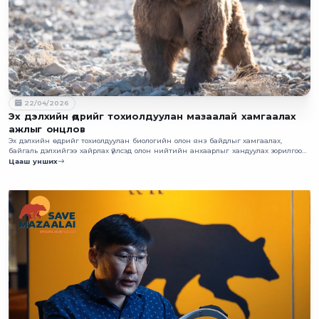
22/04/2026
Эх дэлхийн өдрийг тохиолдуулан мазаалай хамгаалах
ажлыг онцлов
Эх дэлхийн өдрийг тохиолдуулан биологийн олон янз байдлыг хамгаалах,
байгаль дэлхийгээ хайрлах үйлсэд олон нийтийн анхаарлыг хандуулах зорилгоор
нэн ховор амьтан болох мазаалайн гэрэл зургийг хүргэж байна. Уг зураг нь 2026
Цааш унших
оны 4 дүгээр сарын 14-ний өдөр дуранд буусан болно.