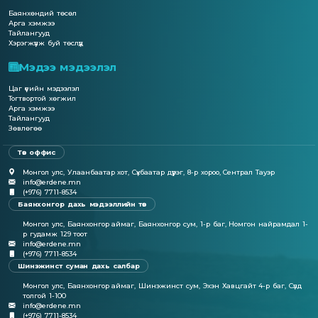
Баянхөндий төсөл
Арга хэмжээ
Тайлангууд
Хэрэгжүүлж буй төслүүд
Мэдээ мэдээлэл
Цаг үеийн мэдээлэл
Тогтвортой хөгжил
Арга хэмжээ
Тайлангууд
Зөвлөгөө
Төв оффис
Монгол улс, Улаанбаатар хот, Сүхбаатар дүүрэг, 8-р хороо, Сентрал Тауэр
info@erdene.mn
(+976) 7711-8534
Баянхонгор дахь мэдээллийн төв
Монгол улс, Баянхонгор аймаг, Баянхонгор сум, 1-р баг, Номгон найрамдал 1-
р гудамж 129 тоот
info@erdene.mn
(+976) 7711-8534
Шинэжинст суман дахь салбар
Монгол улс, Баянхонгор аймаг, Шинэжинст сум, Эхэн Хавцгайт 4-р баг, Сүлд
толгой 1-100
info@erdene.mn
(+976) 7711-8534