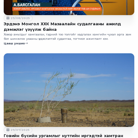
29/08/2025
Эрдэнэ Монгол ХХК Мазаалайн судалгааны ажилд
дэмжлэг үзүүлж байна
Ховор амьтдыг хамгаалах, тэдний тоо толгойг хадгалах хамгийн чухал арга зам
бол шинжлэх ухааны үндэслэлтэй судалгаа, тогтмол ажиглалт юм.
Цааш унших
29/07/2025
Говийн бүсийн ургамлыг нутгийн иргэдтэй хамтран