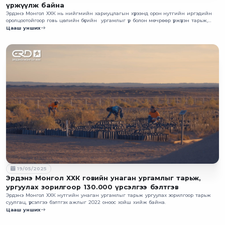
үржүүлж байна
Эрдэнэ Монгол ХХК нь нийгмийн хариуцлагын хүрээнд орон нутгийн иргэдийн
оролцоотойгоор говь цөлийн бүсийн ургамлыг үр болон мөчрөөр үржүүлэн тарьж,
ургуулах ажлыг амжилттай хэрэгжүүлж байна.
Цааш унших
19/05/2025
Эрдэнэ Монгол ХХК говийн унаган ургамлыг тарьж,
ургуулах зорилгоор 130.000 үрсэлгээ бэлтгэв
Эрдэнэ Монгол ХХК нутгийн унаган ургамлыг тарьж ургуулах зорилгоор тарьж
суулгац, үрсэлгээ бэлтгэх ажлыг 2022 оноос хойш хийж байна.
Цааш унших