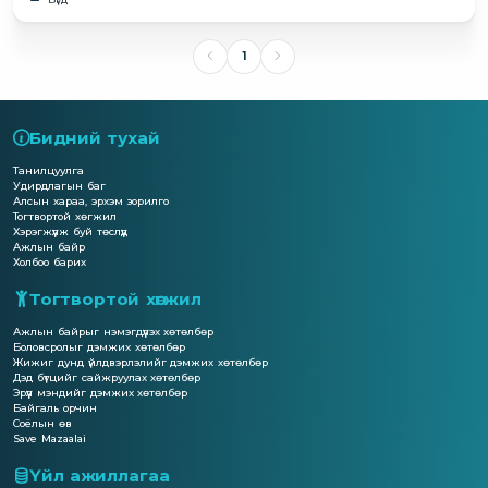
1
Бидний тухай
Танилцуулга
Удирдлагын баг
Алсын хараа, эрхэм зорилго
Тогтвортой хөгжил
Хэрэгжүүлж буй төслүүд
Ажлын байр
Холбоо барих
Тогтвортой хөгжил
Ажлын байрыг нэмэгдүүлэх хөтөлбөр
Боловсролыг дэмжих хөтөлбөр
Жижиг дунд үйлдвэрлэлийг дэмжих хөтөлбөр
Дэд бүтцийг сайжруулах хөтөлбөр
Эрүүл мэндийг дэмжих хөтөлбөр
Байгаль орчин
Соёлын өв
Save Mazaalai
Үйл ажиллагаа