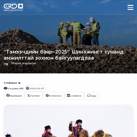
“Тэмээчдийн баяр–2025” Шинэжинст суманд
амжилттай зохион байгуулагдлаа
Мэдээ мэдээлэл
Нүүр
Соёлын өв
Уншсан
615
2026-01-07
Facebook
Twitter
Pinterest
Linkedin
Copy