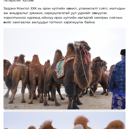
талархлыг хүлээв.
Эрдэнэ Монгол ХХК нь орон нутгийн хөгжил, уламжлалт соёл, малчдын
аж амьдралыг дэмжих, хариуцлагатай уул уурхайг хөгжүүлэх
зорилтынхоо хүрээнд ийнхүү орон нутгийн иргэдтэй хамтран соёлын
өвийг хамгаалах ажлуудыг тогтмол хэрэгжүүлж байна.