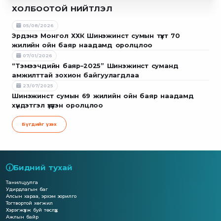
ХОЛБООТОЙ НИЙТЛЭЛ
05/08/2026
Эрдэнэ Монгол ХХК Шинэжинст сумын түүхт 70
жилийн ойн баяр наадамд оролцлоо
07/01/2026
“Тэмээчдийн баяр–2025” Шинэжинст суманд
амжилттай зохион байгуулагдлаа
23/07/2025
Шинэжинст сумын 69 жилийн ойн баяр наадамд
хүндэтгэл үзүүлэн оролцлоо
Бүгдийг үзэх
Бидний тухай
Танилцуулга
Удирдлагын баг
Алсын хараа, эрхэм зорилго
Тогтвортой хөгжил
Хэрэгжүүлж буй төслүүд
Ажлын байр