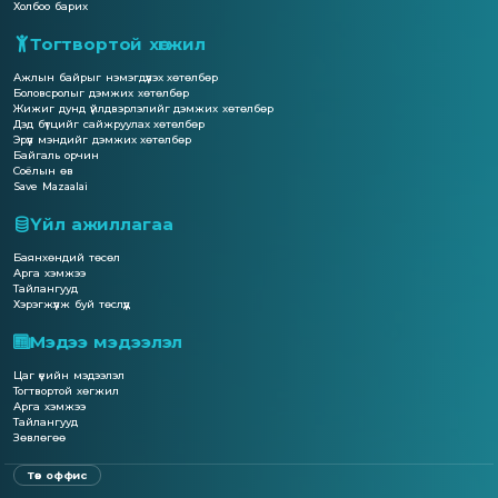
Холбоо барих
Тогтвортой хөгжил
Ажлын байрыг нэмэгдүүлэх хөтөлбөр
Боловсролыг дэмжих хөтөлбөр
Жижиг дунд үйлдвэрлэлийг дэмжих хөтөлбөр
Дэд бүтцийг сайжруулах хөтөлбөр
Эрүүл мэндийг дэмжих хөтөлбөр
Байгаль орчин
Соёлын өв
Save Mazaalai
Үйл ажиллагаа
Баянхөндий төсөл
Арга хэмжээ
Тайлангууд
Хэрэгжүүлж буй төслүүд
Мэдээ мэдээлэл
Цаг үеийн мэдээлэл
Тогтвортой хөгжил
Арга хэмжээ
Тайлангууд
Зөвлөгөө
Төв оффис