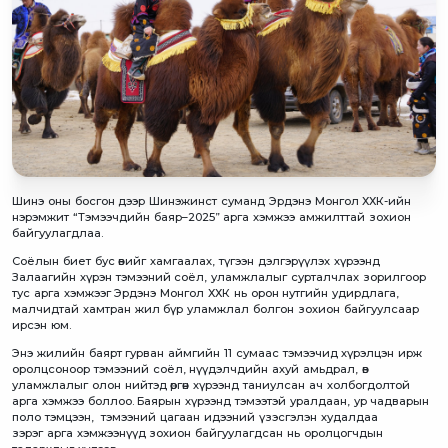
Шинэ оны босгон дээр Шинэжинст суманд Эрдэнэ Монгол ХХК-ийн
нэрэмжит “Тэмээчдийн баяр–2025” арга хэмжээ амжилттай зохион
байгуулагдлаа.
Соёлын биет бус өвийг хамгаалах, түгээн дэлгэрүүлэх хүрээнд
Залаагийн хүрэн тэмээний соёл, уламжлалыг сурталчлах зорилгоор
тус арга хэмжээг Эрдэнэ Монгол ХХК нь орон нутгийн удирдлага,
малчидтай хамтран жил бүр уламжлал болгон зохион байгуулсаар
ирсэн юм.
Энэ жилийн баярт гурван аймгийн 11 сумаас тэмээчид хүрэлцэн ирж
оролцсоноор тэмээний соёл, нүүдэлчдийн ахуй амьдрал, өв
уламжлалыг олон нийтэд өргөн хүрээнд таниулсан ач холбогдолтой
арга хэмжээ боллоо. Баярын хүрээнд тэмээтэй уралдаан, ур чадварын
поло тэмцээн, тэмээний цагаан идээний үзэсгэлэн худалдаа
зэрэг арга хэмжээнүүд зохион байгуулагдсан нь оролцогчдын