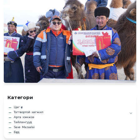
Категори
Цаг үе
Тогтвортой хөгжил
Арга хэмжээ
Тайлангууд
Save Mazaalai
Бүгд