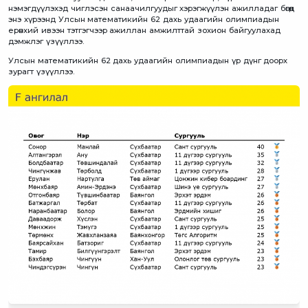
нэмэгдүүлэхэд чиглэсэн санаачилгуудыг хэрэгжүүлэн ажилладаг бөгөөд
энэ хүрээнд Улсын математикийн 62 дахь удаагийн олимпиадын
ерөнхий ивээн тэтгэгчээр ажиллан амжилттай зохион байгуулахад
дэмжлэг үзүүллээ.
Улсын математикийн 62 дахь удаагийн олимпиадын үр дүнг доорх
зурагт үзүүллээ.