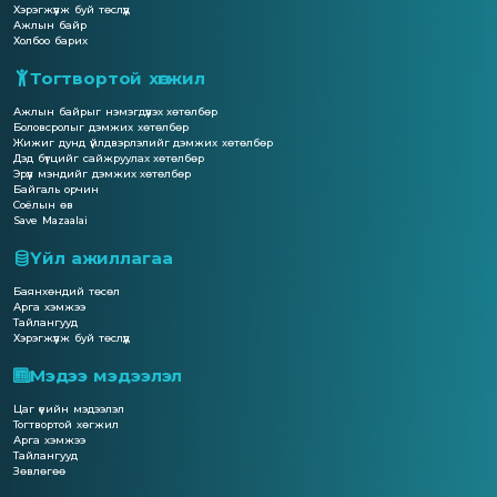
Хэрэгжүүлж буй төслүүд
Ажлын байр
Холбоо барих
Тогтвортой хөгжил
Ажлын байрыг нэмэгдүүлэх хөтөлбөр
Боловсролыг дэмжих хөтөлбөр
Жижиг дунд үйлдвэрлэлийг дэмжих хөтөлбөр
Дэд бүтцийг сайжруулах хөтөлбөр
Эрүүл мэндийг дэмжих хөтөлбөр
Байгаль орчин
Соёлын өв
Save Mazaalai
Үйл ажиллагаа
Баянхөндий төсөл
Арга хэмжээ
Тайлангууд
Хэрэгжүүлж буй төслүүд
Мэдээ мэдээлэл
Цаг үеийн мэдээлэл
Тогтвортой хөгжил
Арга хэмжээ
Тайлангууд
Зөвлөгөө