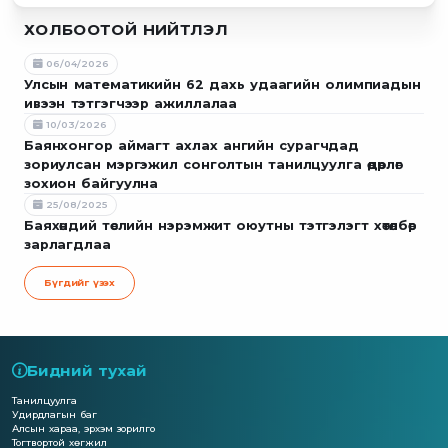
ХОЛБООТОЙ НИЙТЛЭЛ
06/04/2026
Улсын математикийн 62 дахь удаагийн олимпиадын
ивээн тэтгэгчээр ажиллалаа
10/03/2026
Баянхонгор аймагт ахлах ангийн сурагчдад
зориулсан мэргэжил сонголтын танилцуулга өдөрлөг
зохион байгуулна
25/08/2025
Баяхөндий төслийн нэрэмжит оюутны тэтгэлэгт хөтөлбөр
зарлагдлаа
Бүгдийг үзэх
Бидний тухай
Танилцуулга
Удирдлагын баг
Алсын хараа, эрхэм зорилго
Тогтвортой хөгжил