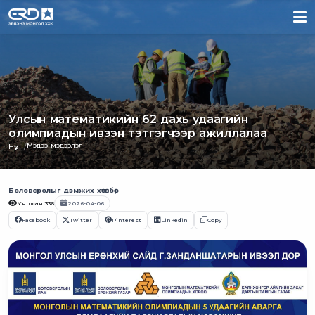
Улсын математикийн 62 дахь удаагийн
олимпиадын ивээн тэтгэгчээр ажиллалаа
Мэдээ мэдээлэл
Нүүр
Боловсролыг дэмжих хөтөлбөр
Уншсан
336
2026-04-06
Facebook
Twitter
Pinterest
Linkedin
Copy