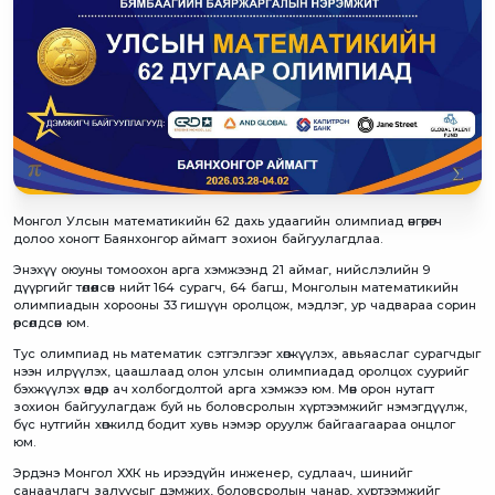
Монгол Улсын математикийн 62 дахь удаагийн олимпиад өнгөрөгч
долоо хоногт Баянхонгор аймагт зохион байгуулагдлаа.
Энэхүү оюуны томоохон арга хэмжээнд 21 аймаг, нийслэлийн 9
дүүргийг төлөөлсөн нийт 164 сурагч, 64 багш, Монголын математикийн
олимпиадын хорооны 33 гишүүн оролцож, мэдлэг, ур чадвараа сорин
өрсөлдсөн юм.
Тус олимпиад нь математик сэтгэлгээг хөгжүүлэх, авьяаслаг сурагчдыг
нээн илрүүлэх, цаашлаад олон улсын олимпиадад оролцох суурийг
бэхжүүлэх өндөр ач холбогдолтой арга хэмжээ юм. Мөн орон нутагт
зохион байгуулагдаж буй нь боловсролын хүртээмжийг нэмэгдүүлж,
бүс нутгийн хөгжилд бодит хувь нэмэр оруулж байгаагаараа онцлог
юм.
Эрдэнэ Монгол ХХК нь ирээдүйн инженер, судлаач, шинийг
санаачлагч залуусыг дэмжих, боловсролын чанар, хүртээмжийг