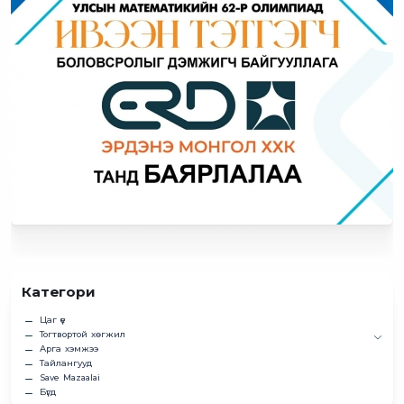
Категори
Цаг үе
Тогтвортой хөгжил
Арга хэмжээ
Тайлангууд
Save Mazaalai
Бүгд