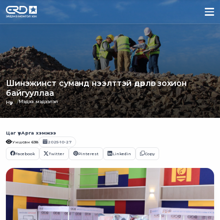
Шинэжинст суманд нээлттэй өдөрлөг зохион
байгууллаа
Мэдээ мэдээлэл
Нүүр
Цаг үе
Арга хэмжээ
Уншсан
638
2025-10-27
Facebook
Twitter
Pinterest
Linkedin
Copy