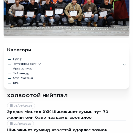
Категори
Цаг үе
Тогтвортой хөгжил
Арга хэмжээ
Тайлангууд
Save Mazaalai
Бүгд
ХОЛБООТОЙ НИЙТЛЭЛ
05/08/2026
Эрдэнэ Монгол ХХК Шинэжинст сумын түүхт 70
жилийн ойн баяр наадамд оролцлоо
27/10/2025
Шинэжинст суманд нээлттэй өдөрлөг зохион