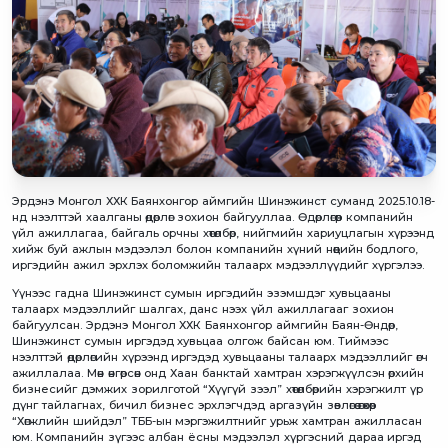
Эрдэнэ Монгол ХХК Баянхонгор аймгийн Шинэжинст суманд 2025.10.18-
нд нээлттэй хаалганы өдөрлөг зохион байгууллаа. Өдөрлөгөөр компанийн
үйл ажиллагаа, байгаль орчны хөтөлбөр, нийгмийн хариуцлагын хүрээнд
хийж буй ажлын мэдээлэл болон компанийн хүний нөөцийн бодлого,
иргэдийн ажил эрхлэх боломжийн талаарх мэдээллүүдийг хүргэлээ.
Үүнээс гадна Шинэжинст сумын иргэдийн эзэмшдэг хувьцааны
талаарх мэдээллийг шалгах, данс нээх үйл ажиллагааг зохион
байгуулсан. Эрдэнэ Монгол ХХК Баянхонгор аймгийн Баян-Өндөр,
Шинэжинст сумын иргэдэд хувьцаа олгож байсан юм. Тиймээс
нээлттэй өдөрлөгийн хүрээнд иргэдэд хувьцааны талаарх мэдээллийг өгч
ажиллалаа. Мөн өнгөрсөн онд Хаан банктай хамтран хэрэгжүүлсэн өрхийн
бизнесийг дэмжих зорилготой “Хүүгүй зээл” хөтөлбөрийн хэрэгжилт үр
дүнг тайлагнах, бичил бизнес эрхлэгчдэд аргазүйн зөвлөгөө өгөхөөр
“Хөгжлийн шийдэл” ТББ-ын мэргэжилтнийг урьж хамтран ажилласан
юм. Компанийн зүгээс албан ёсны мэдээлэл хүргэсний дараа иргэд