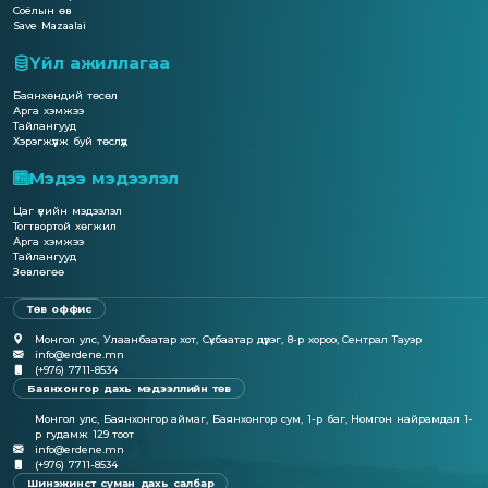
Соёлын өв
Save Mazaalai
Үйл ажиллагаа
Баянхөндий төсөл
Арга хэмжээ
Тайлангууд
Хэрэгжүүлж буй төслүүд
Мэдээ мэдээлэл
Цаг үеийн мэдээлэл
Тогтвортой хөгжил
Арга хэмжээ
Тайлангууд
Зөвлөгөө
Төв оффис
Монгол улс, Улаанбаатар хот, Сүхбаатар дүүрэг, 8-р хороо, Сентрал Тауэр
info@erdene.mn
(+976) 7711-8534
Баянхонгор дахь мэдээллийн төв
Монгол улс, Баянхонгор аймаг, Баянхонгор сум, 1-р баг, Номгон найрамдал 1-
р гудамж 129 тоот
info@erdene.mn
(+976) 7711-8534
Шинэжинст суман дахь салбар