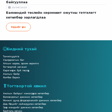
байгууллаа
25/08/2025
Баяхөндий төслийн нэрэмжит оюутны тэтгэлэгт
хөтөлбөр зарлагдлаа
Бүгдийг үзэх
Бидний тухай
Танилцуулга
Удирдлагын баг
Алсын хараа, эрхэм зорилго
Тогтвортой хөгжил
Хэрэгжүүлж буй төслүүд
Ажлын байр
Холбоо барих
Тогтвортой хөгжил
Ажлын байрыг нэмэгдүүлэх хөтөлбөр
Боловсролыг дэмжих хөтөлбөр
Жижиг дунд үйлдвэрлэлийг дэмжих хөтөлбөр
Дэд бүтцийг сайжруулах хөтөлбөр
Эрүүл мэндийг дэмжих хөтөлбөр
Байгаль орчин