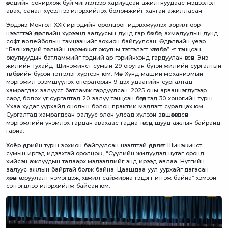
өөрсдийн сонирхож буй чиглэлээр хариуцсан ажилтнуудаас мэдээлэл
авах, санал хүсэлтээ илэрхийлэх боломжийг ханган ажилласан.
Эрдэнэ Монгол ХХК иргэдийн оролцоог идэвхжүүлэх зорилгоор
нээлттэй өдөрлөгийн хүрээнд залуусын дунд гар бөмбөг, ахмадуудын дунд
софт волейболын тэмцээнийг зохион байгуулсан. Өдөрлөгийн үеэр
“Баянхөндий төслийн нэрэмжит оюутны тэтгэлэгт хөтөлбөр” -т тэнцсэн
оюутнуудын батламжийг тэдний ар гэрийнхэнд гардуулан өгсөн. Энэ
жилийн тухайд Шинэжинст сумын 29 оюутан бүтэн жилийн сургалтын
төлбөрийн бүрэн тэтгэлэг хүртсэн юм. Мөн Хүнд машин механизмын
мэргэжил эзэмшүүлэх операторын 9 дэх удаагийн сургалтад
хамрагдах залууст батламж гардуулсан. 2025 оны арваннэгдүгээр
сард болох уг сургалтад 20 залуу тэнцсэн бөгөөд тэд 30 хоногийн турш
Ухаа худаг уурхайд онолын болон практик мэдлэгт суралцах юм.
Сургалтад хамрагдсан залуус олон улсад хүлээн зөвшөөрөгдсөн
мэргэжлийн үнэмлэх гардан авахаас гадна төгсөөд шууд ажлын байранд
гарна.
Хоёр өдрийн турш зохион байгуулсан нээлттэй өдөрлөгт Шинэжинст
сумын иргэд идэвхтэй оролцож, “Сүүлийн жилүүдэд нутаг оронд
хийсэн ажлуудын талаарх мэдээллийг энд ирээд авлаа. Нутгийн
залуус ажлын байртай болж байна. Цаашдаа уул уурхайг дагасан
хөрөнгө оруулалт нэмэгдэж, хөгжил сайжирна гэдэгт итгэж байна” хэмээн
сэтгэгдлээ илэрхийлж байсан юм.