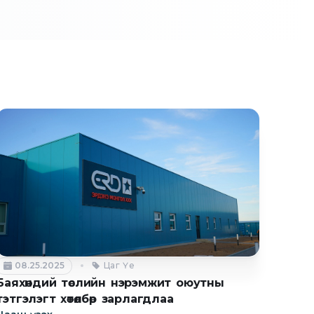
08.25.2025
Цаг Үе
Баяхөндий төслийн нэрэмжит оюутны
тэтгэлэгт хөтөлбөр зарлагдлаа