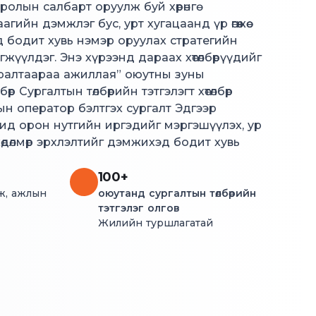
лын салбарт оруулж буй хөрөнгө
агийн дэмжлэг бус, урт хугацаанд үр өгөөжөө
илд бодит хувь нэмэр оруулах стратегийн
жүүлдэг. Энэ хүрээнд дараах хөтөлбөрүүдийг
ралтаараа ажиллая” оюутны зуны
өр Сургалтын төлбөрийн тэтгэлэгт хөтөлбөр
 оператор бэлтгэх сургалт Эдгээр
ид орон нутгийн иргэдийг мэргэшүүлэх, ур
хөдөлмөр эрхлэлтийг дэмжихэд бодит хувь
100+
ж, ажлын
оюутанд сургалтын төлбөрийн
тэтгэлэг олгов
Жилийн туршлагатай