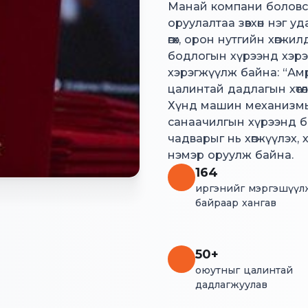
Манай компани боловсро
оруулалтаа зөвхөн нэг уда
өгөх, орон нутгийн хөгж
бодлогын хүрээнд хэрэг
хэрэгжүүлж байна: “Ам
цалинтай дадлагын хөтөлб
Хүнд машин механизмын
санаачилгын хүрээнд б
чадварыг нь хөгжүүлэх, 
нэмэр оруулж байна.
164
иргэнийг мэргэшүүл
байраар хангав
50+
оюутныг цалинтай
дадлагжуулав