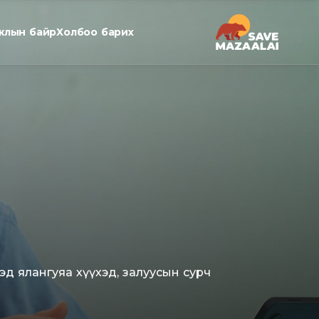
жлын байр
Холбоо барих
эд ялангуяа хүүхэд, залуусын сурч