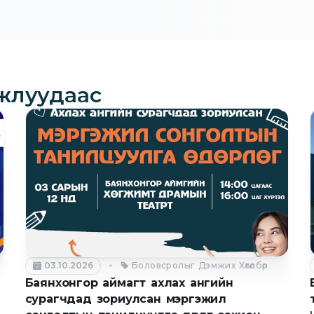
жлуудаас
03.10.2026
Боловсролыг Дэмжих Хөтөлбөр
Баянхонгор аймагт ахлах ангийн
сурагчдад зориулсан мэргэжил