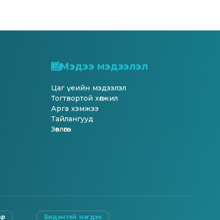
Мэдээ мэдээлэл
Цаг үеийн мэдээлэл
Тогтвортой хөгжил
Арга хэмжээ
Тайлангууд
Зөвлөгөө
ар
Бидэнтэй нэгдэх