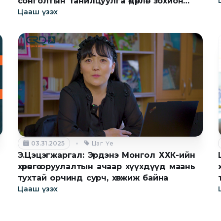
сонголтын танилцуулга өдөрлөг зохион
байгуулна
Цааш үзэх
03.31.2025
Цаг Үе
Э.Цэцэгжаргал: Эрдэнэ Монгол ХХК-ийн
хөрөнгө оруулалтын ачаар хүүхдүүд маань
тухтай орчинд сурч, хөгжиж байна
Цааш үзэх