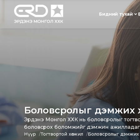
Бидний тухай
Боловсролыг дэмжих хө
Эрдэнэ Монгол ХХК нь боловсролыг тогтвор
боловсрох боломжийг дэмжин ажилладаг
Нүүр
Тогтвортой хөгжил
Боловсролыг дэмжих хө