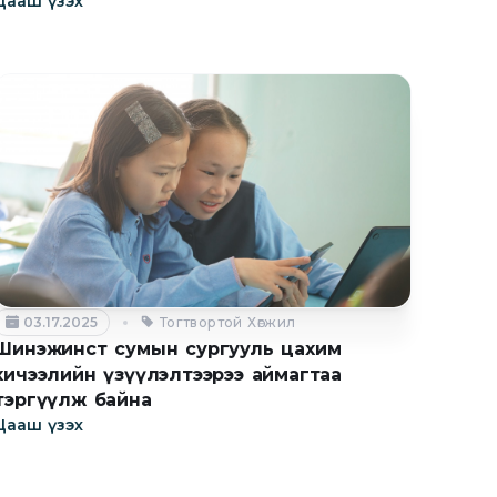
Цааш үзэх
03.17.2025
Тогтвортой Хөгжил
Шинэжинст сумын сургууль цахим
хичээлийн үзүүлэлтээрээ аймагтаа
тэргүүлж байна
Цааш үзэх