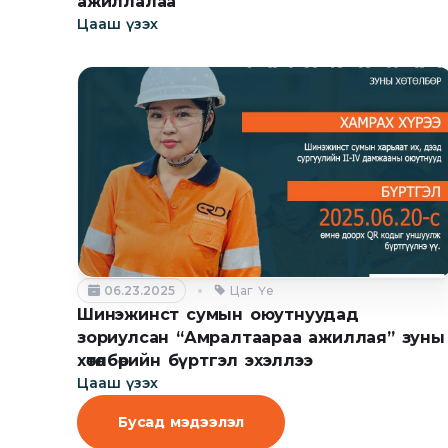
ажиллалаа
Цааш үзэх
06.23.2025
Цаг Үе
Шинэжинст сумын оюутнуудад
зориулсан “Амралтаараа ажиллая” зуны
хөтөлбөрийн бүртгэл эхэллээ
Цааш үзэх
Бусад мэдээлэл