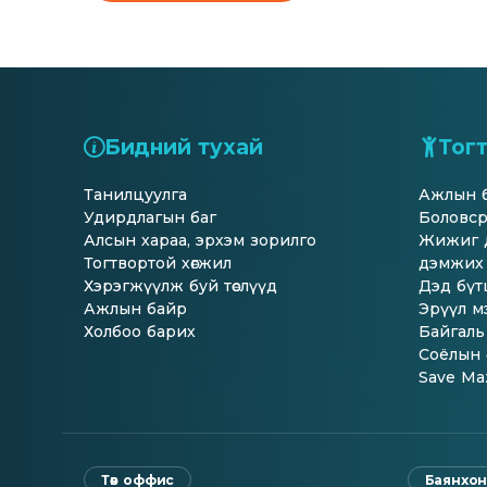
Бидний тухай
Тогт
Танилцуулга
Ажлын ба
Удирдлагын баг
Боловсро
Алсын хараа, эрхэм зорилго
Жижиг д
Тогтвортой хөгжил
дэмжих х
Хэрэгжүүлж буй төслүүд
Дэд бүтц
Ажлын байр
Эрүүл мэ
Холбоо барих
Байгаль
Соёлын ө
Save Maz
Төв оффис
Баянхон