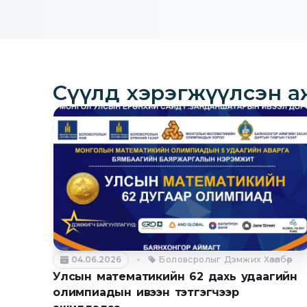
Сүүлд хэрэгжүүлсэн а
04.06.2026
Боловсролыг Дэмжих Хөтөлбөр
Улсын математикийн 62 дахь удаагийн
олимпиадын ивээн тэтгэгчээр