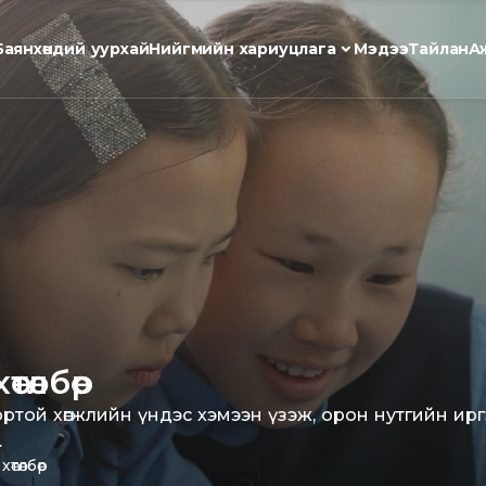
Баянхөндий уурхай
Нийгмийн хариуцлага
Мэдээ
Тайлан
А
төлбөр
той хөгжлийн үндэс хэмээн үзэж, орон нутгийн ирг
.
төлбөр