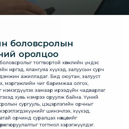
йн боловсролын
ний оролцоо
боловсролыг тогтвортой хөгжлийн үндэс
ийн иргэд, ялангуяа хүүхэд, залуусын сурч
эмжин ажилладаг. Бид оюутан, залууст
ох, мэргэжлийн чиг баримжаа олгох,
 нэмэгдүүлэх замаар ирээдүйн чадварлаг
гэхэд хувь нэмрээ оруулж байна. Үүний
сролын сургууль, цэцэрлэгийн орчныг
хэрэглэгдэхүүнийг шинэчлэх, хүүхэд,
атай орчинд суралцах нөхцөлийг
рөнгө оруулалтыг тогтмол хэрэгжүүлдэг.