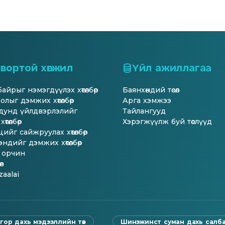
вортой хөгжил
Үйл ажиллагаа
йрыг нэмэгдүүлэх хөтөлбөр
Баянхөндий төсөл
лыг дэмжих хөтөлбөр
Арга хэмжээ
унд үйлдвэрлэлийг
Тайлангууд
өтөлбөр
Хэрэгжүүлж буй төслүүд
ийг сайжруулах хөтөлбөр
ндийг дэмжих хөтөлбөр
 орчин
в
aalai
гор дахь мэдээллийн төв
Шинэжинст суман дахь салб