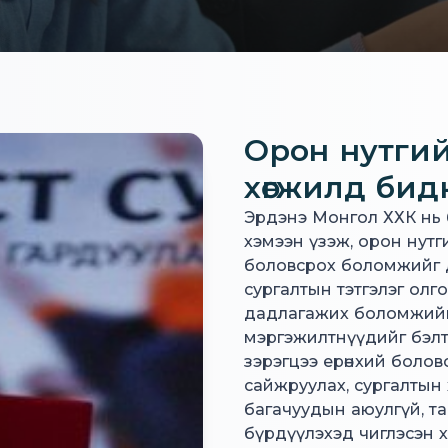
Орон нутги
хөгжилд бид
Эрдэнэ Монгол ХХК нь 
хэмээн үзэж, орон нутг
боловсрох боломжийг д
сургалтын тэтгэлэг олг
дадлагажих боломжийг
мэргэжилтнүүдийг бэлт
зэрэгцээ ерөнхий болов
сайжруулах, сургалтын 
багачуудын аюулгүй, та
бүрдүүлэхэд чиглэсэн хө