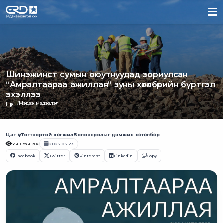
Шинэжинст сумын оюутнуудад зориулсан
“Амралтаараа ажиллая” зуны хөтөлбөрийн бүртгэл
эхэллээ
Мэдээ мэдээлэл
Нүүр
Цаг үе
Тогтвортой хөгжил
Боловсролыг дэмжих хөтөлбөр
Уншсан
806
2025-06-23
Facebook
Twitter
Pinterest
Linkedin
Copy