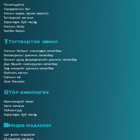
Танилцуулга
Удирдлагын баг
Алсын хараа, эрхэм зорилго
Тогтвортой хөгжил
Хэрэгжүүлж буй төслүүд
Ажлын байр
Холбоо барих
Тогтвортой хөгжил
Ажлын байрыг нэмэгдүүлэх хөтөлбөр
Боловсролыг дэмжих хөтөлбөр
Жижиг дунд үйлдвэрлэлийг дэмжих хөтөлбөр
Дэд бүтцийг сайжруулах хөтөлбөр
Эрүүл мэндийг дэмжих хөтөлбөр
Байгаль орчин
Соёлын өв
Save Mazaalai
Үйл ажиллагаа
Баянхөндий төсөл
Арга хэмжээ
Тайлангууд
Хэрэгжүүлж буй төслүүд
Мэдээ мэдээлэл
Цаг үеийн мэдээлэл
Тогтвортой хөгжил