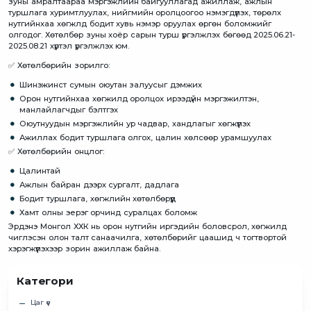
зуны амралтаараа мэргэжлийн байгууллагад ажиллаж, ажлын
туршлага хуримтлуулах, нийгмийн оролцоогоо нэмэгдүүлэх, төрөлх
нутгийнхаа хөгжлд бодит хувь нэмэр оруулах өргөн боломжийг
олгодог. Хөтөлбөр зуны хоёр сарын турш үргэлжлэх бөгөөд 2025.06.21-
2025.08.21 хүртэл үргэлжлэх юм.
✅ Хөтөлбөрийн зорилго:
Шинэжинст сумын оюутан залуусыг дэмжих
Орон нутгийнхаа хөгжилд оролцох ирээдүйн мэргэжилтэн,
манлайлагчдыг бэлтгэх
Оюутнуудын мэргэжлийн ур чадвар, хандлагыг хөгжүүлэх
Ажиллах бодит туршлага олгох, цалин хөлсөөр урамшуулах
✅ Хөтөлбөрийн онцлог:
Цалинтай
Ажлын байран дээрх сургалт, дадлага
Бодит туршлага, хөгжлийн хөтөлбөрүүд
Хамт олны эерэг орчинд суралцах боломж
Эрдэнэ Монгол ХХК нь орон нутгийн иргэдийн боловсрол, хөгжилд
чиглэсэн олон талт санаачилга, хөтөлбөрийг цаашид ч тогтвортой
хэрэгжүүлэхээр зорин ажиллаж байна.
Категори
Цаг үе