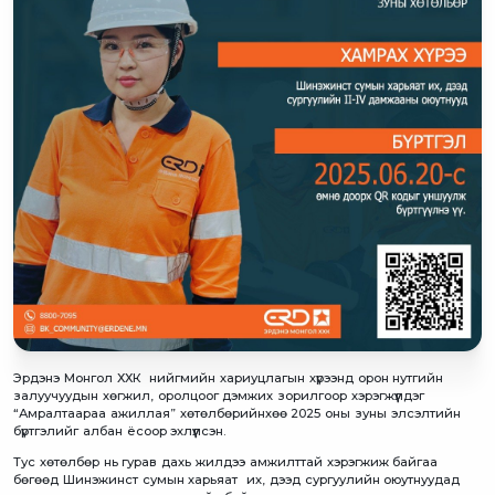
Эрдэнэ Монгол ХХК нийгмийн хариуцлагын хүрээнд орон нутгийн
залуучуудын хөгжил, оролцоог дэмжих зорилгоор хэрэгжүүлдэг
“Амралтаараа ажиллая” хөтөлбөрийнхөө 2025 оны зуны элсэлтийн
бүртгэлийг албан ёсоор эхлүүлсэн.
Тус хөтөлбөр нь гурав дахь жилдээ амжилттай хэрэгжиж байгаа
бөгөөд Шинэжинст сумын харьяат их, дээд сургуулийн оюутнуудад