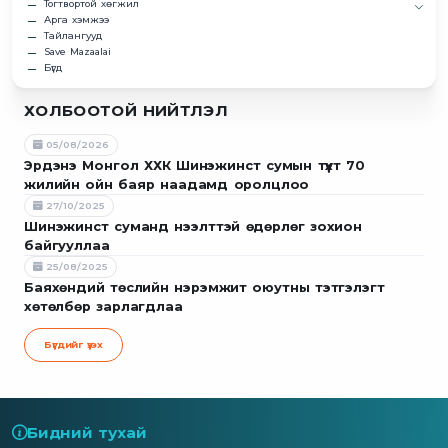
Тогтвортой хөгжил
Арга хэмжээ
Тайлангууд
Save Mazaalai
Бүгд
ХОЛБООТОЙ НИЙТЛЭЛ
05/08/2026
Эрдэнэ Монгол ХХК Шинэжинст сумын түүхт 70
жилийн ойн баяр наадамд оролцлоо
27/10/2025
Шинэжинст суманд нээлттэй өдөрлөг зохион
байгууллаа
25/08/2025
Баяхөндий төслийн нэрэмжит оюутны тэтгэлэгт
хөтөлбөр зарлагдлаа
Бүгдийг үзэх
Бидний тухай