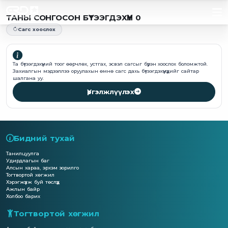
ТАНЫ СОНГОСОН БҮТЭЭГДЭХҮҮН 0
Сагс хоослох
Та бүтээгдэхүүний тоог өөрчлөх, устгах, эсвэл сагсыг бүрэн хоослох боломжтой.
Захиалгын мэдээллээ оруулахын өмнө сагс дахь бүтээгдэхүүнүүдийг сайтар
шалгана уу.
Үргэлжлүүлэх
Бидний тухай
Танилцуулга
Удирдлагын баг
Алсын хараа, эрхэм зорилго
Тогтвортой хөгжил
Хэрэгжүүлж буй төслүүд
Ажлын байр
Холбоо барих
Тогтвортой хөгжил