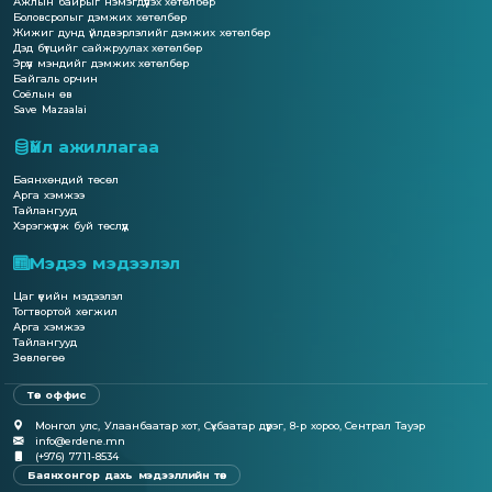
Ажлын байрыг нэмэгдүүлэх хөтөлбөр
Боловсролыг дэмжих хөтөлбөр
Жижиг дунд үйлдвэрлэлийг дэмжих хөтөлбөр
Дэд бүтцийг сайжруулах хөтөлбөр
Эрүүл мэндийг дэмжих хөтөлбөр
Байгаль орчин
Соёлын өв
Save Mazaalai
Үйл ажиллагаа
Баянхөндий төсөл
Арга хэмжээ
Тайлангууд
Хэрэгжүүлж буй төслүүд
Мэдээ мэдээлэл
Цаг үеийн мэдээлэл
Тогтвортой хөгжил
Арга хэмжээ
Тайлангууд
Зөвлөгөө
Төв оффис
Монгол улс, Улаанбаатар хот, Сүхбаатар дүүрэг, 8-р хороо, Сентрал Тауэр
info@erdene.mn
(+976) 7711-8534
Баянхонгор дахь мэдээллийн төв