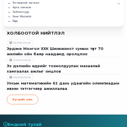
Тогтвортой хөгжил
Арга хэмжээ
Тайлангууд
Save Mazaalai
Бүгд
ХОЛБООТОЙ НИЙТЛЭЛ
05/08/2026
Эрдэнэ Монгол ХХК Шинэжинст сумын түүхт 70
жилийн ойн баяр наадамд оролцлоо
22/04/2026
Эх дэлхийн өдрийг тохиолдуулан мазаалай
хамгаалах ажлыг онцлов
06/04/2026
Улсын математикийн 62 дахь удаагийн олимпиадын
ивээн тэтгэгчээр ажиллалаа
Бүгдийг үзэх
Бидний тухай