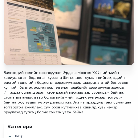
Баянхөндий төслийг хэрэгжүүлэгч Эрдэнэ Монгол ХХК нийгмийн
хариуцлагын бодлогын хүрээнд Шинэжинст сумын нийгэм, эдийн
засгийн хөгжлийн бодлогыг хэрэгжүүлэхэд шаардлагатай боловсон
хүчнийг бэлтгэх зорилгоор тэтгэлэгт хөтөлбөрийг хэрэгжүүлж эхэлсэн.
Ингэхдээ суманд эрэлт хэрэгцээтэй мэргэжлээр суралцаж байгаа,
сурлагын амжилтаар болон нийгмийн идэвх зүтгэлээр тэргүүлж
байгаа оюутуудыг түлхүү дэмжих юм. Энэ нь ирээдүйд төрөлх сумандаа
тогтвортой ажиллаж, сум орон нутгийнхаа хөгжилд хувь нэмэр
оруулахад түлхэц болно хэмээн үзэж байна.
Категори
Цаг үе