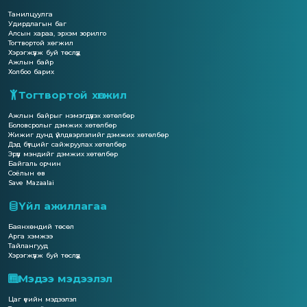
Танилцуулга
Удирдлагын баг
Алсын хараа, эрхэм зорилго
Тогтвортой хөгжил
Хэрэгжүүлж буй төслүүд
Ажлын байр
Холбоо барих
Тогтвортой хөгжил
Ажлын байрыг нэмэгдүүлэх хөтөлбөр
Боловсролыг дэмжих хөтөлбөр
Жижиг дунд үйлдвэрлэлийг дэмжих хөтөлбөр
Дэд бүтцийг сайжруулах хөтөлбөр
Эрүүл мэндийг дэмжих хөтөлбөр
Байгаль орчин
Соёлын өв
Save Mazaalai
Үйл ажиллагаа
Баянхөндий төсөл
Арга хэмжээ
Тайлангууд
Хэрэгжүүлж буй төслүүд
Мэдээ мэдээлэл
Цаг үеийн мэдээлэл