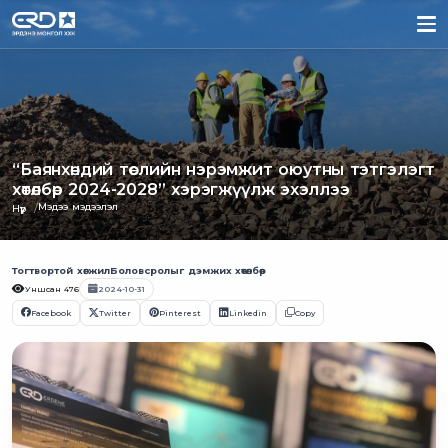
“Баянхөндий төслийн нэрэмжит оюутны тэтгэлэгт
хөтөлбөр 2024-2028” хэрэгжүүлж эхэллээ
Мэдээ мэдээлэл
Нүүр
Тогтвортой хөгжил
Боловсролыг дэмжих хөтөлбөр
Уншсан
476
2024-10-31
Facebook
Twitter
Pinterest
Linkedin
Copy